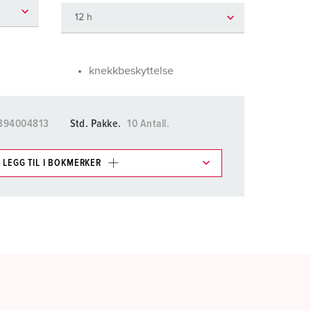
rannvern og beredskap
or kjølecontainere
amping
knekkbeskyttelse
M iht. tysk militær standard
394004813
Std. Pakke.
10 Antall.
rrangementsteknikk
LEGG TIL I BOKMERKER
ene våre i ulike lister i
rådet.
LEGG TIL
OPPRETT EN NY LISTE