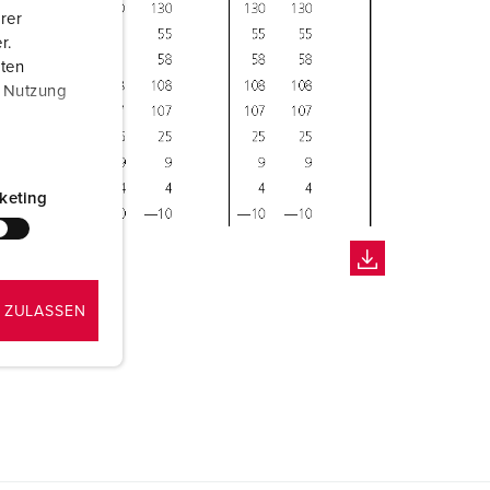
rer
r.
aten
r Nutzung
keting
 ZULASSEN