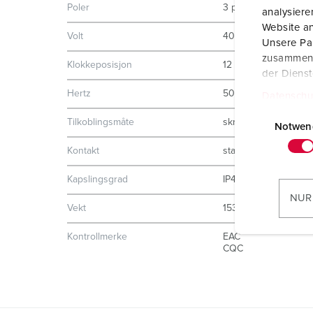
Poler
3 p
analysier
Website an
Volt
40-50 V
Unsere Par
zusammen, 
Klokkeposisjon
12 h
der Diens
Hertz
50-60 Hz
Datenschu
E
Tilkoblingsmåte
skrukontakt
i
Notwen
n
Kontakt
standard
w
i
Kapslingsgrad
IP44
l
NUR
Vekt
153 g
l
i
Kontrollmerke
EAC
g
CQC
u
n
g
s