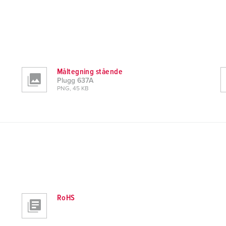
Måltegning stående
Plugg 637A
PNG, 45 KB
RoHS