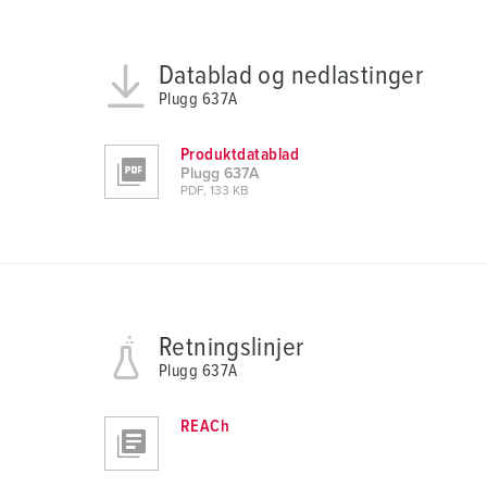
a
u
Datablad og nedlastinger
s
Plugg 637A
w
a
h
Produktdatablad
Plugg 637A
l
PDF, 133 KB
Retningslinjer
Plugg 637A
REACh