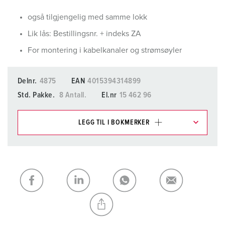
også tilgjengelig med samme lokk
Lik lås: Bestillingsnr. + indeks ZA
For montering i kabelkanaler og strømsøyler
Delnr.
4875
EAN
4015394314899
Std. Pakke.
8 Antall.
El.nr
15 462 96
LEGG TIL I BOKMERKER
Du kan administrere produktene våre i ulike lister i
handleliste-/handlekurvområdet.
Min liste
(0)
LEGG TIL
OPPRETT EN NY LISTE