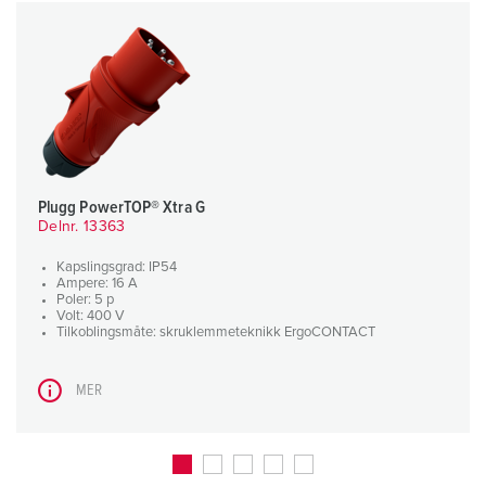
Plugg PowerTOP® Xtra G
Delnr. 13363
Kapslingsgrad: IP54
Ampere: 16 A
Poler: 5 p
Volt: 400 V
Tilkoblingsmåte: skruklemmeteknikk ErgoCONTACT
MER