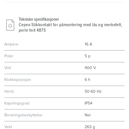
Tekniske spesifikasjoner
Cepex-Stikkontakt for påmontering med lås og merkefelt,
perle hvit 4875
Ampere
16 A
Poler
5 p
Volt
400 V
Klokkeposisjon
6 h
Hertz
50-60 Hz
Kapslingsgrad
IP54
Berøringsbeskyttelse
Nei
Vekt
263 g