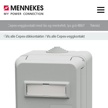
Cepex-veggkontakt med lås og merkefelt, lys grå 4867
Tekniske spe
Vis alle Cepex-stikkontakter
/
Vis alle Cepex-veggkontakt