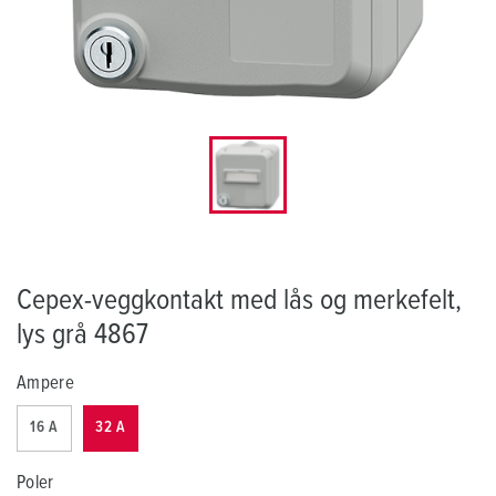
Cepex-veggkontakt med lås og merkefelt,
lys grå 4867
Ampere
16 A
32 A
Poler