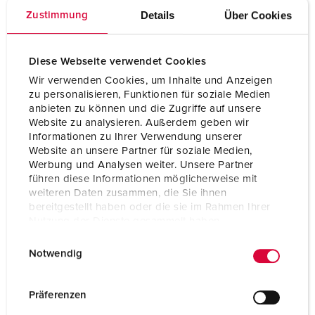
Details
Über Cookies
Zustimmung
Diese Webseite verwendet Cookies
Wir verwenden Cookies, um Inhalte und Anzeigen
zu personalisieren, Funktionen für soziale Medien
anbieten zu können und die Zugriffe auf unsere
Website zu analysieren. Außerdem geben wir
Informationen zu Ihrer Verwendung unserer
Website an unsere Partner für soziale Medien,
Werbung und Analysen weiter. Unsere Partner
führen diese Informationen möglicherweise mit
weiteren Daten zusammen, die Sie ihnen
bereitgestellt haben oder die sie im Rahmen Ihrer
Nutzung der Dienste gesammelt haben.
E
Datenschutzerklärung
Impressum
Notwendig
i
n
w
Präferenzen
i