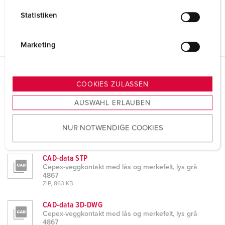
l
Statistiken
l
i
g
Marketing
u
n
g
Datablad og nedlastinger
COOKIES ZULASSEN
Cepex-veggkontakt med lås og merkefelt, lys grå 4867
s
AUSWAHL ERLAUBEN
a
Produktdatablad
u
Cepex-veggkontakt med lås og merkefelt, lys grå
NUR NOTWENDIGE COOKIES
s
4867
PDF, 465 KB
w
a
CAD-data STP
h
Cepex-veggkontakt med lås og merkefelt, lys grå
4867
l
ZIP, 863 KB
CAD-data 3D-DWG
Cepex-veggkontakt med lås og merkefelt, lys grå
4867