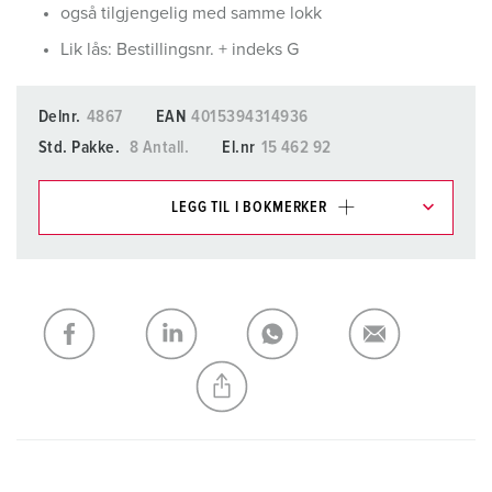
også tilgjengelig med samme lokk
Lik lås: Bestillingsnr. + indeks G
Delnr.
4867
EAN
4015394314936
Std. Pakke.
8 Antall.
El.nr
15 462 92
LEGG TIL I BOKMERKER
Du kan administrere produktene våre i ulike lister i
handleliste-/handlekurvområdet.
Min liste
(0)
LEGG TIL
OPPRETT EN NY LISTE