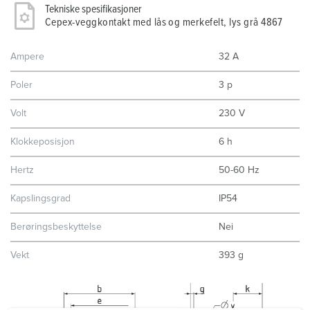
Tekniske spesifikasjoner
Cepex-veggkontakt med lås og merkefelt, lys grå 4867
Ampere
32 A
Poler
3 p
Volt
230 V
Klokkeposisjon
6 h
Hertz
50-60 Hz
Kapslingsgrad
IP54
Berøringsbeskyttelse
Nei
Vekt
393 g