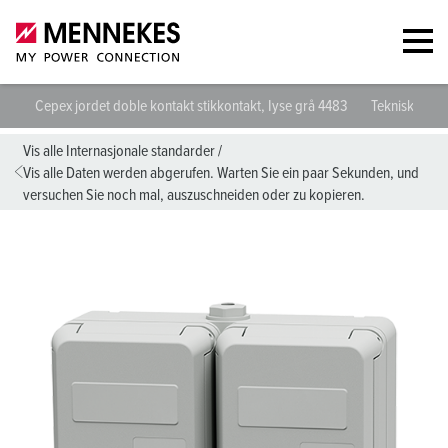
Cepex jordet doble kontakt stikkontakt, Iyse grå 4483
Tekniske spes
Vis alle Internasjonale standarder
/
Vis alle Daten werden abgerufen. Warten Sie ein paar Sekunden, und
versuchen Sie noch mal, auszuschneiden oder zu kopieren.