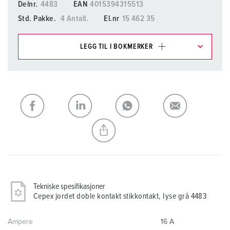
Delnr.
4483
EAN
4015394315513
Std. Pakke.
4 Antall.
El.nr
15 462 35
LEGG TIL I BOKMERKER
Du kan administrere produktene våre i ulike lister i
handleliste-/handlekurvområdet.
Min liste
(0)
LEGG TIL
OPPRETT EN NY LISTE
Tekniske spesifikasjoner
Cepex jordet doble kontakt stikkontakt, Iyse grå 4483
Ampere
16 A