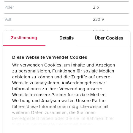
Poler
2 p
Volt
230 V
Hertz
50-60 Hz
Details
Über Cookies
Zustimmung
Kapslingsgrad
IP54
Berøringsbeskyttelse
Nei
Diese Webseite verwendet Cookies
Wir verwenden Cookies, um Inhalte und Anzeigen
Husmateriale
kunststoff
zu personalisieren, Funktionen für soziale Medien
anbieten zu können und die Zugriffe auf unsere
Vekt
538 g
Website zu analysieren. Außerdem geben wir
Informationen zu Ihrer Verwendung unserer
Website an unsere Partner für soziale Medien,
Werbung und Analysen weiter. Unsere Partner
führen diese Informationen möglicherweise mit
weiteren Daten zusammen, die Sie ihnen
bereitgestellt haben oder die sie im Rahmen Ihrer
Nutzung der Dienste gesammelt haben.