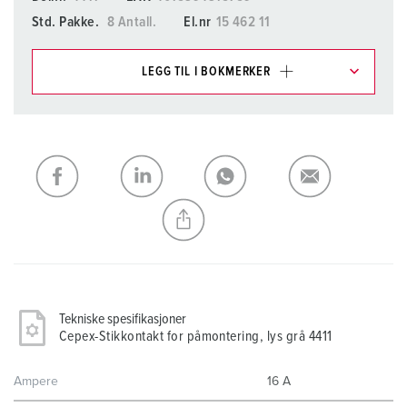
Std. Pakke.
8 Antall.
El.nr
15 462 11
LEGG TIL I BOKMERKER
Du kan administrere produktene våre i ulike lister i
handleliste-/handlekurvområdet.
Min liste
(0)
LEGG TIL
OPPRETT EN NY LISTE
Tekniske spesifikasjoner
Cepex-Stikkontakt for påmontering, lys grå 4411
Ampere
16 A