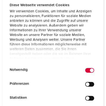
Diese Webseite verwendet Cookies
Wir verwenden Cookies, um Inhalte und Anzeigen
zu personalisieren, Funktionen für soziale Medien
anbieten zu können und die Zugriffe auf unsere
Website zu analysieren. Außerdem geben wir
Informationen zu Ihrer Verwendung unserer
Website an unsere Partner für soziale Medien,
Werbung und Analysen weiter. Unsere Partner
führen diese Informationen möglicherweise mit
weiteren Daten zusammen, die Sie ihnen
bereitgestellt haben oder die sie im Rahmen Ihrer
Nutzung der Dienste gesammelt haben.
E
Datenschutzerklärung
Impressum
Notwendig
i
n
w
Präferenzen
i
l
Statistiken
l
i