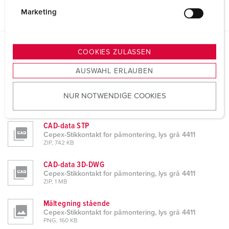
g
Marketing
u
n
g
COOKIES ZULASSEN
Datablad og nedlastinger
s
Cepex-Stikkontakt for påmontering, lys grå 4411
AUSWAHL ERLAUBEN
a
u
Produktdatablad
NUR NOTWENDIGE COOKIES
Cepex-Stikkontakt for påmontering, lys grå 4411
s
PDF, 483 KB
w
a
CAD-data STP
h
Cepex-Stikkontakt for påmontering, lys grå 4411
ZIP, 742 KB
l
CAD-data 3D-DWG
Cepex-Stikkontakt for påmontering, lys grå 4411
ZIP, 1 MB
Måltegning stående
Cepex-Stikkontakt for påmontering, lys grå 4411
PNG, 160 KB