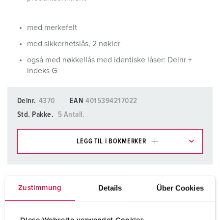
med merkefelt
med sikkerhetslås, 2 nøkler
også med nøkkellås med identiske låser: Delnr +
indeks G
Delnr.
4370
EAN
4015394217022
Std. Pakke.
5 Antall.
LEGG TIL I BOKMERKER
Du kan administrere produktene våre i ulike lister i
handleliste-/handlekurvområdet.
Details
Über Cookies
Zustimmung
Min liste
(0)
LEGG TIL
OPPRETT EN NY LISTE