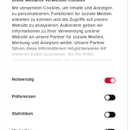
Diese Webseite verwendet Cookies
Wir verwenden Cookies, um Inhalte und Anzeigen
zu personalisieren, Funktionen für soziale Medien
anbieten zu können und die Zugriffe auf unsere
Website zu analysieren. Außerdem geben wir
Informationen zu Ihrer Verwendung unserer
Tekniske spesifikasjoner
Website an unsere Partner für soziale Medien,
Cepex kapsling, lys grå 4370
Werbung und Analysen weiter. Unsere Partner
führen diese Informationen möglicherweise mit
weiteren Daten zusammen, die Sie ihnen
bereitgestellt haben oder die sie im Rahmen Ihrer
Nutzung der Dienste gesammelt haben.
E
Datenschutzerklärung
Impressum
Notwendig
i
n
w
Präferenzen
i
l
Statistiken
l
i