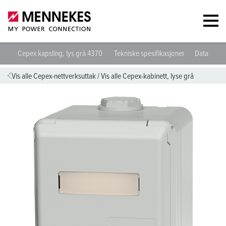
Cepex kapsling, lys grå 4370
Tekniske spesifikasjoner
Datablad o
Vis alle Cepex-nettverksuttak
/
Vis alle Cepex-kabinett, lyse grå