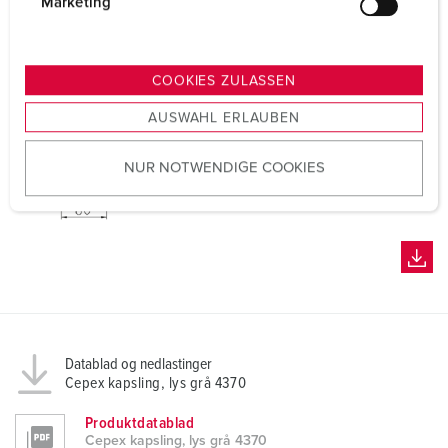
g
Marketing
u
n
g
COOKIES ZULASSEN
s
AUSWAHL ERLAUBEN
a
u
NUR NOTWENDIGE COOKIES
s
w
a
h
l
Datablad og nedlastinger
Cepex kapsling, lys grå 4370
Produktdatablad
Cepex kapsling, lys grå 4370