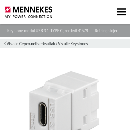
Keystone-modul USB 3.1, TYPE C, ren hvit 41579
Retningslinjer
Vis alle Cepex-nettverksuttak
/
Vis alle Keystones