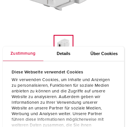
Details
Über Cookies
Zustimmung
Diese Webseite verwendet Cookies
Keystone-modul USB 3.1, TYPE C, ren hvit
Wir verwenden Cookies, um Inhalte und Anzeigen
41579
zu personalisieren, Funktionen für soziale Medien
anbieten zu können und die Zugriffe auf unsere
Website zu analysieren. Außerdem geben wir
Informationen zu Ihrer Verwendung unserer
Produsent Rutenbeck
Website an unsere Partner für soziale Medien,
for sluttsteinsbruk
Werbung und Analysen weiter. Unsere Partner
führen diese Informationen möglicherweise mit
weiteren Daten zusammen, die Sie ihnen