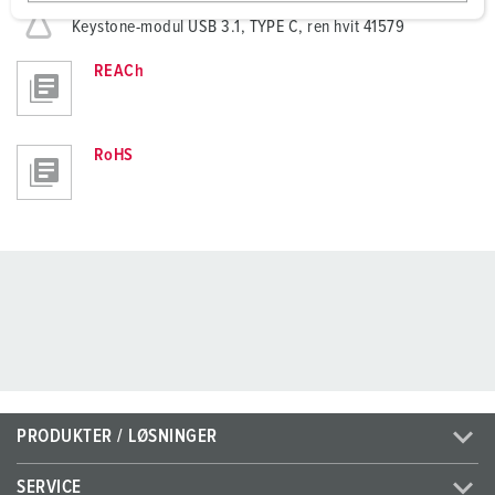
Retningslinjer
a
Keystone-modul USB 3.1, TYPE C, ren hvit 41579
h
REACh
l
RoHS
PRODUKTER / LØSNINGER
SERVICE