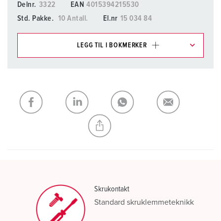
Delnr.
3322
EAN
4015394215530
Std. Pakke.
10 Antall.
El.nr
15 034 84
LEGG TIL I BOKMERKER
Du kan administrere produktene våre i ulike lister i
handleliste-/handlekurvområdet.
Min liste
(0)
LEGG TIL
OPPRETT EN NY LISTE
Skrukontakt
Standard skruklemmeteknikk