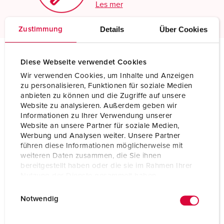
Les mer
Details
Über Cookies
Zustimmung
Diese Webseite verwendet Cookies
Tekniske spesifikasjoner
Wir verwenden Cookies, um Inhalte und Anzeigen
Fasevendere ProTOP 3322
zu personalisieren, Funktionen für soziale Medien
anbieten zu können und die Zugriffe auf unsere
Ampere
32 A
Website zu analysieren. Außerdem geben wir
Informationen zu Ihrer Verwendung unserer
Poler
5 p
Website an unsere Partner für soziale Medien,
Werbung und Analysen weiter. Unsere Partner
Volt
400 V
führen diese Informationen möglicherweise mit
weiteren Daten zusammen, die Sie ihnen
Klokkeposisjon
6 h
bereitgestellt haben oder die sie im Rahmen Ihrer
Nutzung der Dienste gesammelt haben.
Hertz
50-60 Hz
E
Datenschutzerklärung
Impressum
Notwendig
i
Tilkoblingsmåte
skrukontakt
n