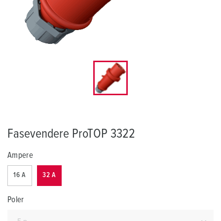
Fasevendere ProTOP 3322
Ampere
16 A
32 A
Poler