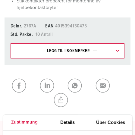
Stikkontakter preparert for montering av
hjelpekontaktbryter
Delnr.
2767A
EAN
4015394130475
Std. Pakke.
10 Antall.
LEGG TIL I BOKMERKER
Du kan administrere produktene våre i ulike lister i
handleliste-/handlekurvområdet.
Min liste
(0)
LEGG TIL
OPPRETT EN NY LISTE
Details
Über Cookies
Zustimmung