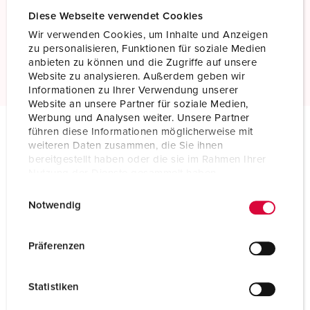
Skrukontakt
Diese Webseite verwendet Cookies
Standard skruklemmeteknikk
Wir verwenden Cookies, um Inhalte und Anzeigen
zu personalisieren, Funktionen für soziale Medien
Les mer
anbieten zu können und die Zugriffe auf unsere
Website zu analysieren. Außerdem geben wir
Informationen zu Ihrer Verwendung unserer
Website an unsere Partner für soziale Medien,
Werbung und Analysen weiter. Unsere Partner
führen diese Informationen möglicherweise mit
weiteren Daten zusammen, die Sie ihnen
Tekniske spesifikasjoner
bereitgestellt haben oder die sie im Rahmen Ihrer
Veggkontakt 2767A
Nutzung der Dienste gesammelt haben.
E
Datenschutzerklärung
Impressum
Ampere
32 A
Notwendig
i
Poler
5 p
n
w
Präferenzen
Volt
600-690 V
i
l
Klokkeposisjon
5 h
Statistiken
l
Hertz
50-60 Hz