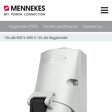
Veggkontakt 2767A
Tekniske spesifikasjoner
Datablad og nedlas
Vis alle 600 V–690 V
/
Vis alle Veggkontakt