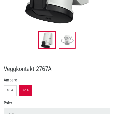
Veggkontakt 2767A
Ampere
16 A
32 A
Poler