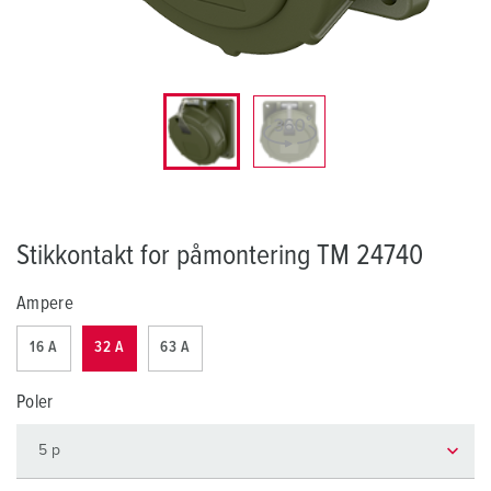
Stikkontakt for påmontering TM 24740
Ampere
16 A
32 A
63 A
Poler