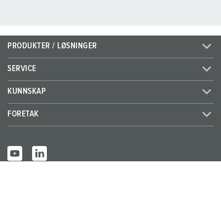
PRODUKTER / LØSNINGER
SERVICE
KUNNSKAP
FORETAK
© MENNEKES 2026
Alle rettigheter forbeholdt
Impressum
Personvern
Vilkår og betingelser