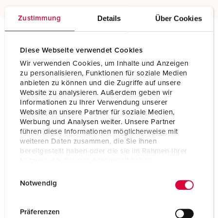
Details
Über Cookies
Zustimmung
Tekniske spesifikasjoner
Diese Webseite verwendet Cookies
Stikkontakt for påmontering TM 24740
Wir verwenden Cookies, um Inhalte und Anzeigen
zu personalisieren, Funktionen für soziale Medien
Ampere
32 A
anbieten zu können und die Zugriffe auf unsere
Website zu analysieren. Außerdem geben wir
Poler
5 p
Informationen zu Ihrer Verwendung unserer
Website an unsere Partner für soziale Medien,
Volt
400 V
Werbung und Analysen weiter. Unsere Partner
führen diese Informationen möglicherweise mit
weiteren Daten zusammen, die Sie ihnen
Klokkeposisjon
6 h
bereitgestellt haben oder die sie im Rahmen Ihrer
Nutzung der Dienste gesammelt haben.
Hertz
50-60 Hz
E
Datenschutzerklärung
Impressum
Tilkoblingsmåte
skrukontakt
Notwendig
i
n
Kontakt
Kontaktenheter som tåler høy varme
forniklede kontakter
w
Präferenzen