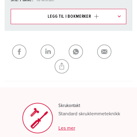
LEGG TIL I BOKMERKER
Du kan administrere produktene våre i ulike lister i
handleliste-/handlekurvområdet.
Min liste
(0)
LEGG TIL
OPPRETT EN NY LISTE
Skrukontakt
Standard skruklemmeteknikk
Les mer