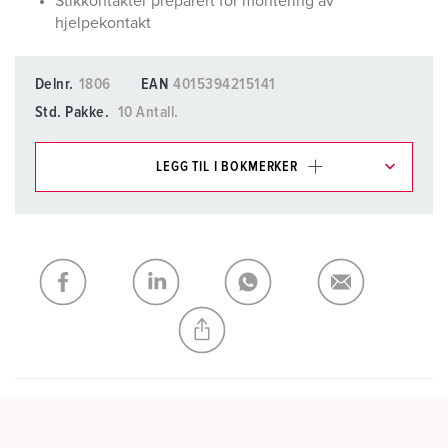
Stikkontakter preparert for montering av
hjelpekontakt
Delnr.
1806
EAN
4015394215141
Std. Pakke.
10 Antall.
LEGG TIL I BOKMERKER
Du kan administrere produktene våre i ulike lister i
handleliste-/handlekurvområdet.
Min liste
(0)
LEGG TIL
OPPRETT EN NY LISTE