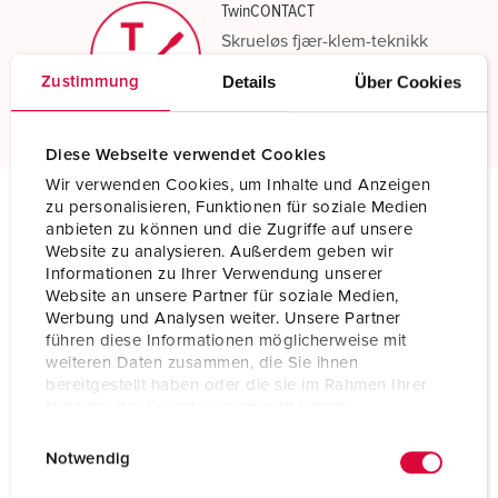
TwinCONTACT
Skrueløs fjær-klem-teknikk
Details
Über Cookies
Zustimmung
Les mer
Diese Webseite verwendet Cookies
Wir verwenden Cookies, um Inhalte und Anzeigen
zu personalisieren, Funktionen für soziale Medien
anbieten zu können und die Zugriffe auf unsere
Tekniske spesifikasjoner
Website zu analysieren. Außerdem geben wir
Stikkontakt for påmontering med TwinCONTACT 1806
Informationen zu Ihrer Verwendung unserer
Website an unsere Partner für soziale Medien,
Ampere
32 A
Werbung und Analysen weiter. Unsere Partner
führen diese Informationen möglicherweise mit
Poler
4 p
weiteren Daten zusammen, die Sie ihnen
bereitgestellt haben oder die sie im Rahmen Ihrer
Volt
500 V
Nutzung der Dienste gesammelt haben.
E
Datenschutzerklärung
Impressum
Klokkeposisjon
7 h
Notwendig
i
n
Hertz
50-60 Hz