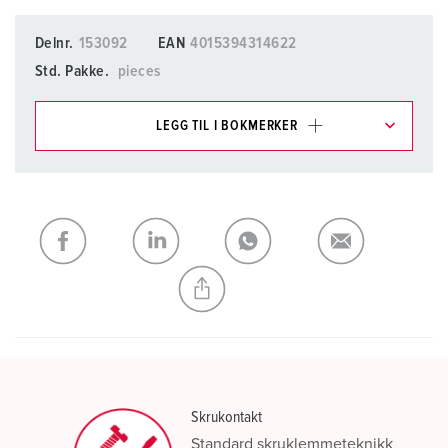
Delnr.
153092
EAN
4015394314622
Std. Pakke.
pieces
LEGG TIL I BOKMERKER
Du kan administrere produktene våre i ulike lister i
handleliste-/handlekurvområdet.
Min liste
(0)
LEGG TIL
OPPRETT EN NY LISTE
Skrukontakt
Standard skruklemmeteknikk