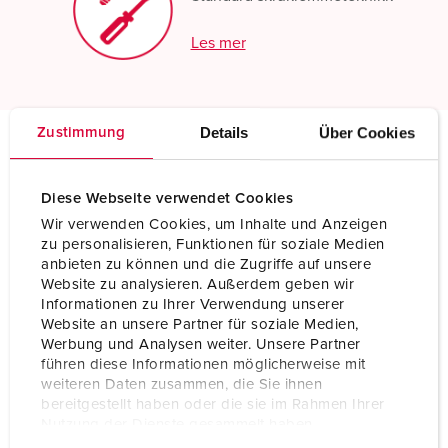
Les mer
Details
Über Cookies
Zustimmung
Tekniske spesifikasjoner
Plugg SCHUKO® 153092
Diese Webseite verwendet Cookies
Wir verwenden Cookies, um Inhalte und Anzeigen
Ampere
16 A
zu personalisieren, Funktionen für soziale Medien
anbieten zu können und die Zugriffe auf unsere
Poler
2 p+PE
Website zu analysieren. Außerdem geben wir
Informationen zu Ihrer Verwendung unserer
Volt
230 V
Website an unsere Partner für soziale Medien,
Werbung und Analysen weiter. Unsere Partner
Tilkoblingsmåte
skrukontakt
führen diese Informationen möglicherweise mit
weiteren Daten zusammen, die Sie ihnen
Kontakt
standard
bereitgestellt haben oder die sie im Rahmen Ihrer
Nutzung der Dienste gesammelt haben.
Kapslingsgrad
IP68