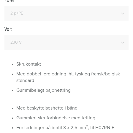
Poler
Volt
Skrukontakt
Med dobbel jordledning iht. tysk og fransk/belgisk
standard
Gummibelagt bajonettring
Med beskyttelseshette i bånd
Gummiert skruforbindelse med tetting
For ledninger på inntil 3 x 2,5 mm², til H07RN-F