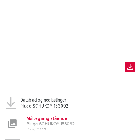
l
Datablad og nedlastinger
Plugg SCHUKO® 153092
Måltegning stående
Plugg SCHUKO® 153092
PNG, 20 KB