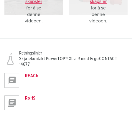
skapsler
skapsler
for å se
for å se
denne
denne
videoen.
videoen.
Retningslinjer
Skjøtekontakt PowerTOP® Xtra R med ErgoCONTACT
14677
REACh
RoHS