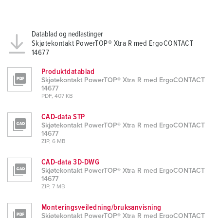
a
h
l
Datablad og nedlastinger
Skjøtekontakt PowerTOP® Xtra R med ErgoCONTACT
14677
Produktdatablad
Skjøtekontakt PowerTOP® Xtra R med ErgoCONTACT
14677
PDF, 407 KB
CAD-data STP
Skjøtekontakt PowerTOP® Xtra R med ErgoCONTACT
14677
ZIP, 6 MB
CAD-data 3D-DWG
Skjøtekontakt PowerTOP® Xtra R med ErgoCONTACT
14677
ZIP, 7 MB
Monteringsveiledning/bruksanvisning
Skjøtekontakt PowerTOP® Xtra R med ErgoCONTACT