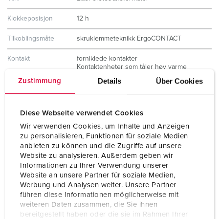
Klokkeposisjon
12 h
Tilkoblingsmåte
skruklemmeteknikk ErgoCONTACT
Kontakt
forniklede kontakter
Kontaktenheter som tåler høy varme
X-CONTACT
Details
Über Cookies
Zustimmung
Kapslingsgrad
IP67 / IP69
Diese Webseite verwendet Cookies
Vekt
410 g
Wir verwenden Cookies, um Inhalte und Anzeigen
Kontrollmerke
VDE
zu personalisieren, Funktionen für soziale Medien
anbieten zu können und die Zugriffe auf unsere
Website zu analysieren. Außerdem geben wir
Informationen zu Ihrer Verwendung unserer
Website an unsere Partner für soziale Medien,
Werbung und Analysen weiter. Unsere Partner
führen diese Informationen möglicherweise mit
weiteren Daten zusammen, die Sie ihnen
bereitgestellt haben oder die sie im Rahmen Ihrer