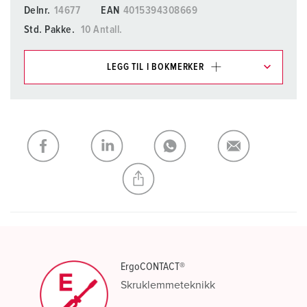
Delnr.
14677
EAN
4015394308669
Std. Pakke.
10 Antall.
LEGG TIL I BOKMERKER
Du kan administrere produktene våre i ulike lister i
handleliste-/handlekurvområdet.
Min liste
(0)
LEGG TIL
OPPRETT EN NY LISTE
ErgoCONTACT®
Skruklemmeteknikk