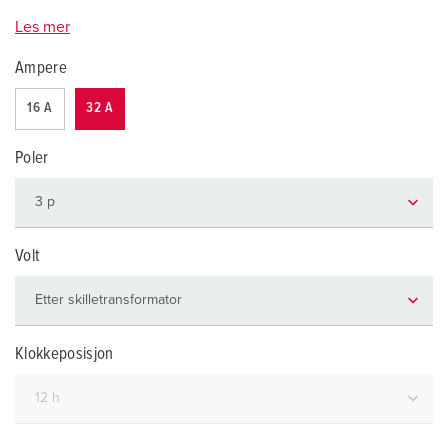
Les mer
Ampere
16 A
32 A
Poler
Volt
Klokkeposisjon