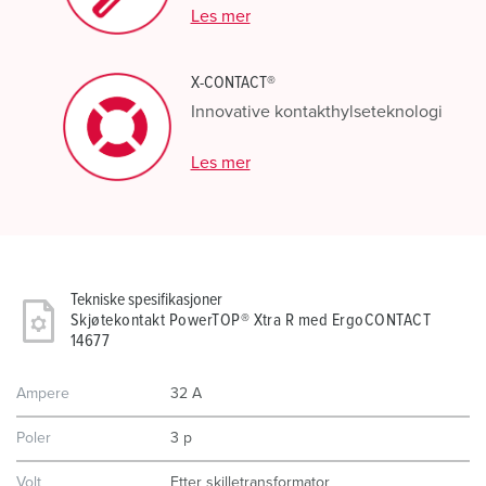
Les mer
X-CONTACT®
Innovative kontakthylseteknologi
Les mer
Tekniske spesifikasjoner
Skjøtekontakt PowerTOP® Xtra R med ErgoCONTACT
14677
Ampere
32 A
Poler
3 p
Volt
Etter skilletransformator