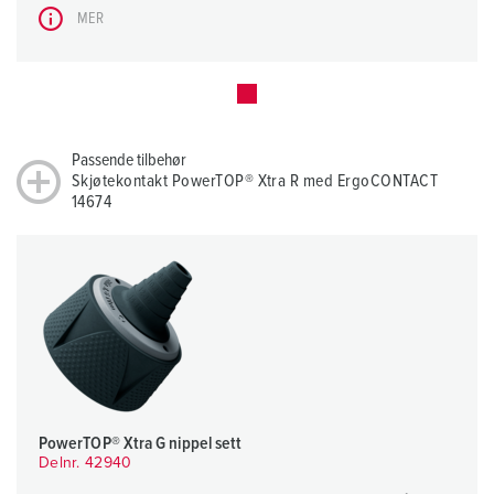
MER
Passende tilbehør
Skjøtekontakt PowerTOP® Xtra R med ErgoCONTACT
14674
PowerTOP® Xtra G nippel sett
Delnr. 42940