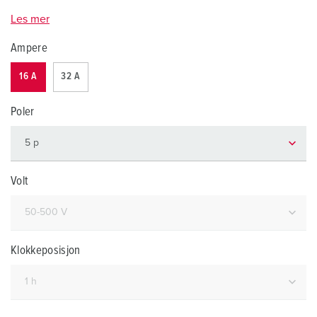
Les mer
Ampere
16 A
32 A
Poler
Volt
Klokkeposisjon