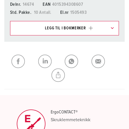
Delnr.
14674
EAN
4015394308607
Std. Pakke.
10 Antall.
El.nr
1505493
LEGG TIL I BOKMERKER
Du kan administrere produktene våre i ulike lister i
handleliste-/handlekurvområdet.
Min liste
(0)
LEGG TIL
OPPRETT EN NY LISTE
ErgoCONTACT®
Skruklemmeteknikk