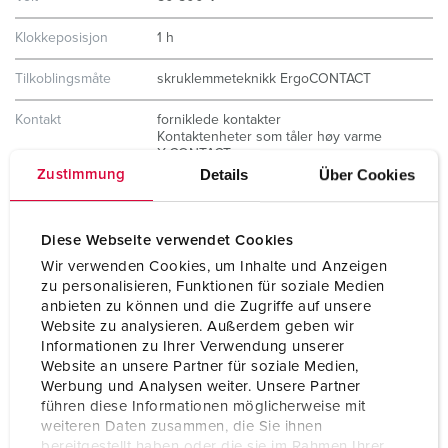
Klokkeposisjon
1 h
Tilkoblingsmåte
skruklemmeteknikk ErgoCONTACT
Kontakt
forniklede kontakter
Kontaktenheter som tåler høy varme
X-CONTACT
Details
Über Cookies
Zustimmung
Kapslingsgrad
IP67 / IP69
Vekt
335 g
Diese Webseite verwendet Cookies
Wir verwenden Cookies, um Inhalte und Anzeigen
Kontrollmerke
CB Zertifikat
zu personalisieren, Funktionen für soziale Medien
VDE
anbieten zu können und die Zugriffe auf unsere
Website zu analysieren. Außerdem geben wir
Informationen zu Ihrer Verwendung unserer
Website an unsere Partner für soziale Medien,
Werbung und Analysen weiter. Unsere Partner
führen diese Informationen möglicherweise mit
weiteren Daten zusammen, die Sie ihnen
bereitgestellt haben oder die sie im Rahmen Ihrer