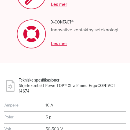
Les mer
X-CONTACT®
Innovative kontakthylseteknologi
Les mer
Tekniske spesifikasjoner
Skjøtekontakt PowerTOP® Xtra R med ErgoCONTACT
14674
Ampere
16 A
Poler
5 p
Volt
50-500 V