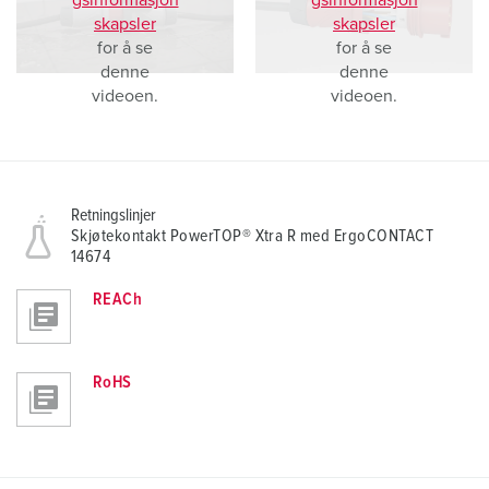
gsinformasjon
gsinformasjon
skapsler
skapsler
for å se
for å se
denne
denne
videoen.
videoen.
Retningslinjer
Skjøtekontakt PowerTOP® Xtra R med ErgoCONTACT
14674
REACh
RoHS