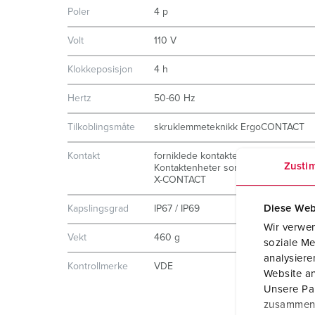
Poler
4 p
Volt
110 V
Klokkeposisjon
4 h
Hertz
50-60 Hz
Tilkoblingsmåte
skruklemmeteknikk ErgoCONTACT
Kontakt
forniklede kontakter
Zusti
Kontaktenheter som tåler høy varme
X-CONTACT
Diese Web
Kapslingsgrad
IP67 / IP69
Wir verwen
Vekt
460 g
soziale Me
analysier
Kontrollmerke
VDE
Website an
Unsere Par
zusammen, 