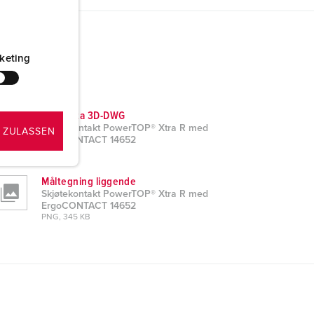
keting
CAD-data 3D-DWG
Skjøtekontakt PowerTOP® Xtra R med
 ZULASSEN
ErgoCONTACT 14652
ZIP, 7 MB
Måltegning liggende
Skjøtekontakt PowerTOP® Xtra R med
ErgoCONTACT 14652
PNG, 345 KB