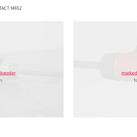
NTACT 14652
kapsler
marked
n.
f