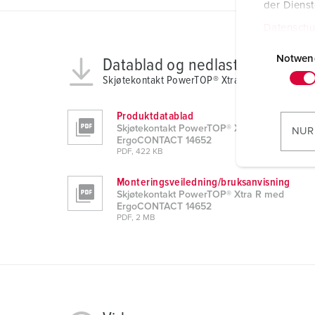
der Diens
Datenschu
E
i
Notwen
Datablad og nedlastinger
n
Skjøtekontakt PowerTOP® Xtra R med ErgoCO
w
i
Produktdatablad
l
Skjøtekontakt PowerTOP® Xtra R med
NUR
ErgoCONTACT 14652
l
PDF, 422 KB
i
g
Monteringsveiledning/bruksanvisning
u
Skjøtekontakt PowerTOP® Xtra R med
ErgoCONTACT 14652
n
PDF, 2 MB
g
s
a
u
s
w