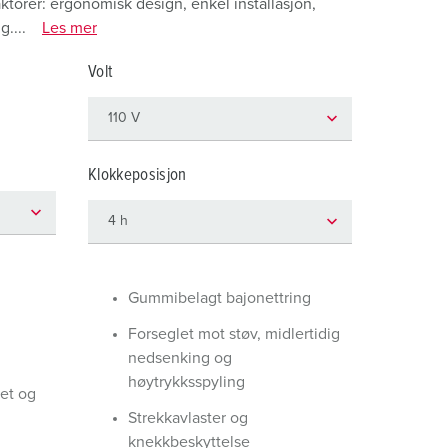
torer: ergonomisk design, enkel installasjon,
rannvern og beredskap
....
Les mer
or kjølecontainere
Volt
amping
M iht. tysk militær standard
Klokkeposisjon
rrangementsteknikk
Gummibelagt bajonettring
Forseglet mot støv, midlertidig
nedsenking og
høytrykksspyling
et og
Strekkavlaster og
knekkbeskyttelse