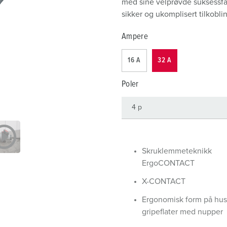
med sine velprøvde suksessfak
Internasjonale standarder for stikkforbindelser
B
sikker og ukomplisert tilkobling
Data-/nettverksteknikk
F
Ampere
Produkter med utvidede utførelser og tilleggsprodukter
C
16 A
32 A
Tilbehør
T
Poler
A
Skruklemmeteknikk
ErgoCONTACT
X-CONTACT
Ergonomisk form på hus
gripeflater med nupper