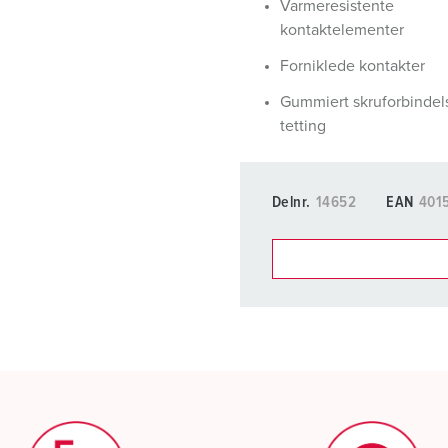
Varmeresistente
kontaktelementer
Forniklede kontakter
Gummiert skruforbinde
tetting
Delnr.
14652
EAN
401
Du kan administrere produkt
handleliste-/handlekurvom
Min liste
(0)