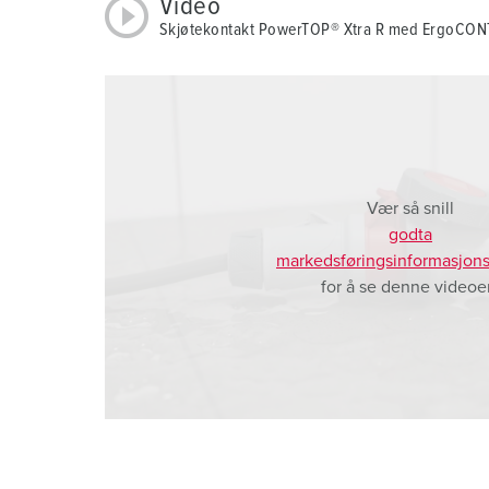
Video
a
Skjøtekontakt PowerTOP® Xtra R med ErgoCO
h
l
Vær så snill
godta
markedsføringsinformasjons
for å se denne videoe