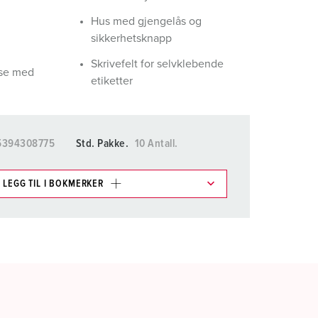
Hus med gjengelås og
sikkerhetsknapp
Skrivefelt for selvklebende
lse med
etiketter
5394308775
Std. Pakke.
10 Antall.
LEGG TIL I BOKMERKER
ene våre i ulike lister i
rådet.
LEGG TIL
OPPRETT EN NY LISTE