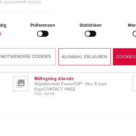
te gesammelt haben.
tzerklärung
Impressum
dig
Präferenzen
Statistiken
Mar
NTACT 14652
CAD-data STP
Skjøtekontakt PowerTOP® Xtra R med
 NOTWENDIGE COOKIES
AUSWAHL ERLAUBEN
COOKIES
ErgoCONTACT 14652
ZIP, 6 MB
Måltegning stående
Skjøtekontakt PowerTOP® Xtra R med
ErgoCONTACT 14652
PNG, 160 KB