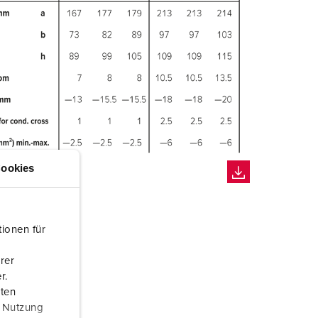
ookies
ionen für
rer
r.
aten
r Nutzung