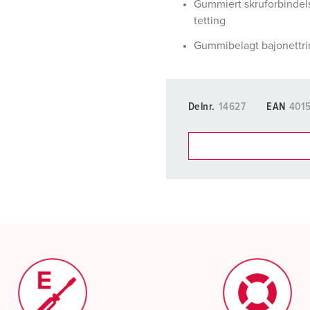
Gummiert skruforbinde
tetting
Gummibelagt bajonettri
Delnr.
14627
EAN
401
Du kan administrere produkt
handleliste-/handlekurvom
Min liste
(0)