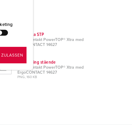
keting
CAD-data STP
Skjøtekontakt PowerTOP® Xtra med
ErgoCONTACT 14627
ZIP, 6 MB
 ZULASSEN
Måltegning stående
Skjøtekontakt PowerTOP® Xtra med
ErgoCONTACT 14627
PNG, 160 KB