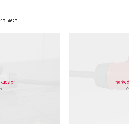
ACT 14627
kapsler
marked
n.
f