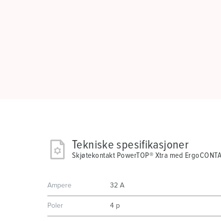
Tekniske spesifikasjoner
Skjøtekontakt PowerTOP® Xtra med ErgoCONT
Ampere
32 A
Poler
4 p