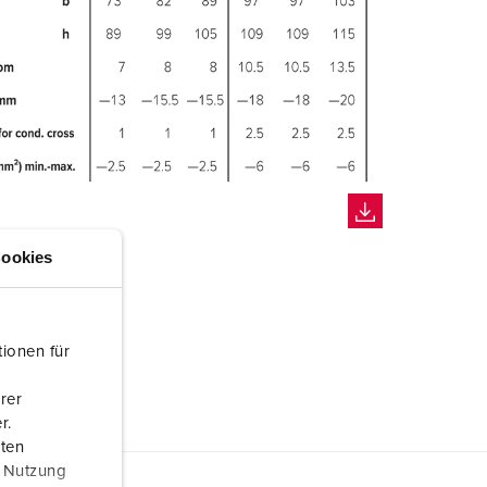
ookies
ionen für
rer
r.
aten
r Nutzung