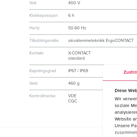
Volt
400 V
Klokkeposisjon
6 h
Hertz
50-60 Hz
Tilkoblingsmåte
skruklemmeteknikk ErgoCONTACT
Kontakt
X-CONTACT
standard
Kapslingsgrad
IP67 / IP69
Zusti
Vekt
460 g
Diese Web
Kontrollmerke
VDE
Wir verwen
CQC
soziale Me
analysier
Website an
Unsere Par
zusammen, 