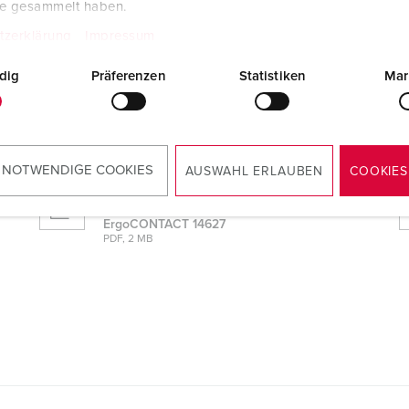
te gesammelt haben.
tzerklärung
Impressum
ACT 14627
dig
Präferenzen
Statistiken
Mar
Samsvarserklæring
Skjøtekontakt PowerTOP® Xtra med
ErgoCONTACT 14627
PDF, 50 KB
 NOTWENDIGE COOKIES
AUSWAHL ERLAUBEN
COOKIES
Monteringsveiledning/bruksanvisning
Skjøtekontakt PowerTOP® Xtra med
ErgoCONTACT 14627
PDF, 2 MB