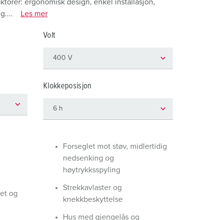
torer: ergonomisk design, enkel installasjon,
rannvern og beredskap
....
Les mer
or kjølecontainere
Volt
amping
M iht. tysk militær standard
Klokkeposisjon
rrangementsteknikk
Forseglet mot støv, midlertidig
nedsenking og
høytrykksspyling
Strekkavlaster og
et og
knekkbeskyttelse
Hus med gjengelås og