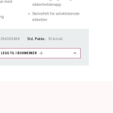
lse med
sikkerhetsknapp
Skrivefelt for selvklebende
ng
etiketter
5394302469
Std. Pakke.
10 Antall.
LEGG TIL I BOKMERKER
ene våre i ulike lister i
rådet.
LEGG TIL
OPPRETT EN NY LISTE