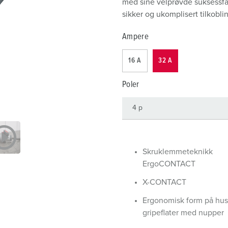
med sine velprøvde suksessfak
Internasjonale standarder for stikkforbindelser
B
sikker og ukomplisert tilkobling
Data-/nettverksteknikk
F
Ampere
Produkter med utvidede utførelser og tilleggsprodukter
C
16 A
32 A
Tilbehør
T
Poler
A
Skruklemmeteknikk
ErgoCONTACT
X-CONTACT
Ergonomisk form på hus
gripeflater med nupper