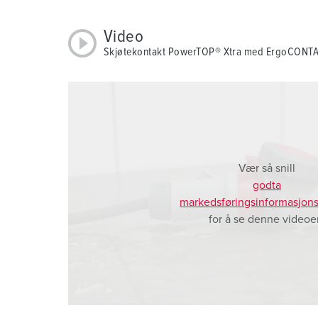
a
h
Video
l
Skjøtekontakt PowerTOP® Xtra med ErgoCONT
Vær så snill
godta
markedsføringsinformasjons
for å se denne videoe