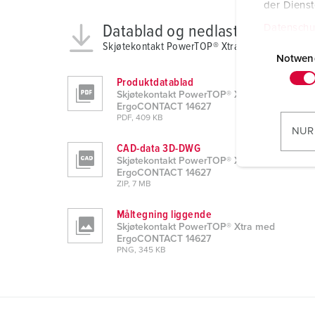
der Diens
Datablad og nedlastinger
Datenschu
E
Skjøtekontakt PowerTOP® Xtra med ErgoCONT
i
Notwen
n
Produktdatablad
w
Skjøtekontakt PowerTOP® Xtra med
ErgoCONTACT 14627
i
PDF, 409 KB
l
NUR
l
CAD-data 3D-DWG
i
Skjøtekontakt PowerTOP® Xtra med
ErgoCONTACT 14627
g
ZIP, 7 MB
u
n
Måltegning liggende
g
Skjøtekontakt PowerTOP® Xtra med
ErgoCONTACT 14627
s
PNG, 345 KB
a
u
s
w