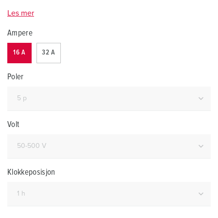
Les mer
Ampere
16 A
32 A
Poler
Volt
Klokkeposisjon