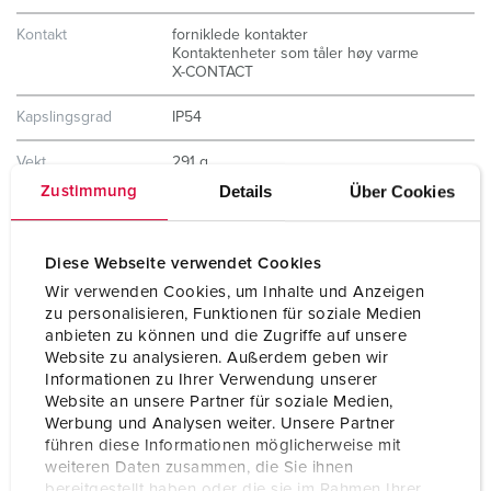
Kontakt
forniklede kontakter
Kontaktenheter som tåler høy varme
X-CONTACT
Kapslingsgrad
IP54
Vekt
291 g
Details
Über Cookies
Zustimmung
Kontrollmerke
CB Zertifikat
VDE
EAC
Diese Webseite verwendet Cookies
CQC
Wir verwenden Cookies, um Inhalte und Anzeigen
zu personalisieren, Funktionen für soziale Medien
anbieten zu können und die Zugriffe auf unsere
Website zu analysieren. Außerdem geben wir
Informationen zu Ihrer Verwendung unserer
Website an unsere Partner für soziale Medien,
Werbung und Analysen weiter. Unsere Partner
führen diese Informationen möglicherweise mit
weiteren Daten zusammen, die Sie ihnen
bereitgestellt haben oder die sie im Rahmen Ihrer