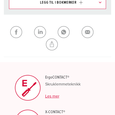
LEGG TIL I BOKMERKER
Du kan administrere produktene våre i ulike lister i
handleliste-/handlekurvområdet.
Min liste
(0)
LEGG TIL
OPPRETT EN NY LISTE
ErgoCONTACT®
Skruklemmeteknikk
Les mer
X-CONTACT®