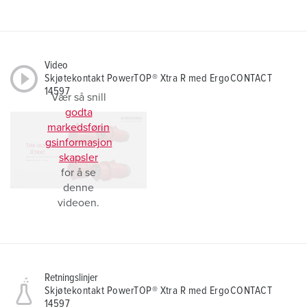
Video
Skjøtekontakt PowerTOP® Xtra R med ErgoCONTACT
14597
Vær så snill
godta
markedsførin
gsinformasjon
skapsler
for å se
denne
videoen.
Retningslinjer
Skjøtekontakt PowerTOP® Xtra R med ErgoCONTACT
14597