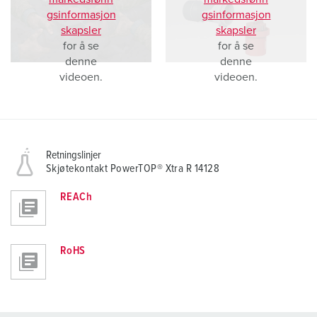
gsinformasjon
gsinformasjon
skapsler
skapsler
for å se
for å se
denne
denne
videoen.
videoen.
Retningslinjer
Skjøtekontakt PowerTOP® Xtra R 14128
REACh
RoHS