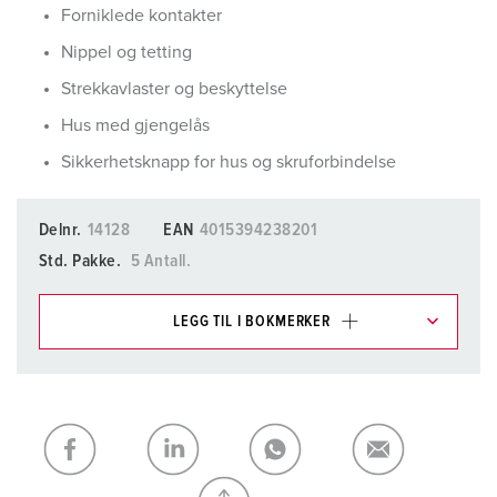
Forniklede kontakter
Nippel og tetting
Strekkavlaster og beskyttelse
Hus med gjengelås
Sikkerhetsknapp for hus og skruforbindelse
Delnr.
14128
EAN
4015394238201
Std. Pakke.
5 Antall.
LEGG TIL I BOKMERKER
Du kan administrere produktene våre i ulike lister i
handleliste-/handlekurvområdet.
Min liste
(0)
LEGG TIL
OPPRETT EN NY LISTE