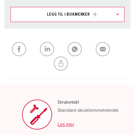
LEGG TIL I BOKMERKER
Du kan administrere produktene våre i ulike lister i
handleliste-/handlekurvområdet.
Min liste
(0)
LEGG TIL
OPPRETT EN NY LISTE
Skrukontakt
Standard skruklemmeteknikk
Les mer