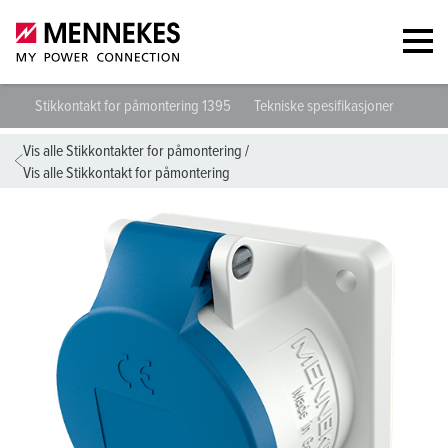
Stikkontakt for påmontering 1395
Tekniske spesifikasjoner
Datab
Vis alle Stikkontakter for påmontering
/
Vis alle Stikkontakt for påmontering