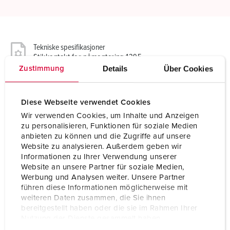
Tekniske spesifikasjoner
Stikkontakt for påmontering 1395
Details
Über Cookies
Zustimmung
Ampere
32 A
Diese Webseite verwendet Cookies
Poler
3 p
Wir verwenden Cookies, um Inhalte und Anzeigen
Volt
230 V
zu personalisieren, Funktionen für soziale Medien
anbieten zu können und die Zugriffe auf unsere
Klokkeposisjon
6 h
Website zu analysieren. Außerdem geben wir
Informationen zu Ihrer Verwendung unserer
Hertz
50-60 Hz
Website an unsere Partner für soziale Medien,
Werbung und Analysen weiter. Unsere Partner
führen diese Informationen möglicherweise mit
Tilkoblingsmåte
skrukontakt
weiteren Daten zusammen, die Sie ihnen
bereitgestellt haben oder die sie im Rahmen Ihrer
Kontakt
standard
Nutzung der Dienste gesammelt haben.