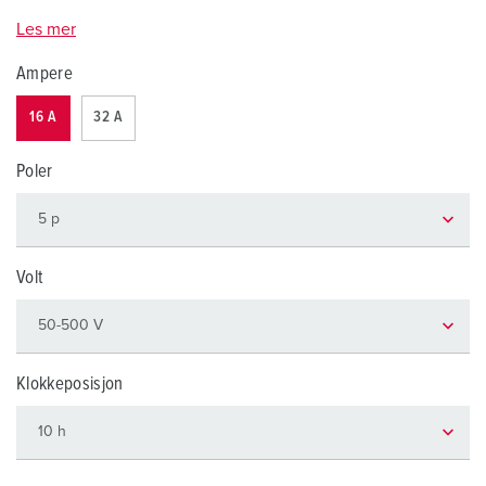
Les mer
Ampere
16 A
32 A
Poler
Volt
Klokkeposisjon