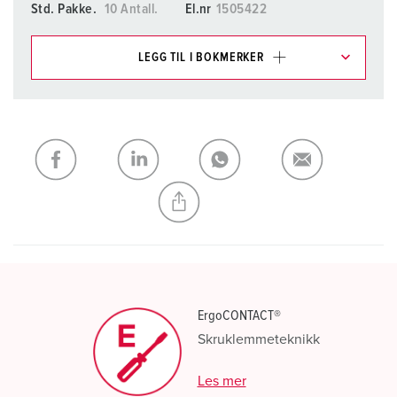
Std. Pakke.
10 Antall.
El.nr
1505422
LEGG TIL I BOKMERKER
Du kan administrere produktene våre i ulike lister i
handleliste-/handlekurvområdet.
Min liste
(0)
LEGG TIL
OPPRETT EN NY LISTE
ErgoCONTACT®
Skruklemmeteknikk
Les mer