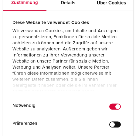
Details
Über Cookies
Zustimmung
Kapslingsgrad
IP67 / IP69
Diese Webseite verwendet Cookies
Vekt
280 g
Wir verwenden Cookies, um Inhalte und Anzeigen
Kontrollmerke
CB Zertifikat
zu personalisieren, Funktionen für soziale Medien
VDE
anbieten zu können und die Zugriffe auf unsere
Website zu analysieren. Außerdem geben wir
Informationen zu Ihrer Verwendung unserer
Website an unsere Partner für soziale Medien,
Werbung und Analysen weiter. Unsere Partner
führen diese Informationen möglicherweise mit
weiteren Daten zusammen, die Sie ihnen
bereitgestellt haben oder die sie im Rahmen Ihrer
Nutzung der Dienste gesammelt haben.
E
Datenschutzerklärung
Impressum
Notwendig
i
n
w
Präferenzen
i