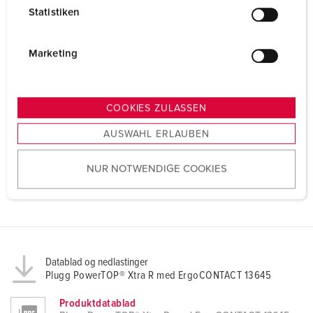
l
Statistiken
l
i
g
Marketing
u
n
g
COOKIES ZULASSEN
s
AUSWAHL ERLAUBEN
a
u
NUR NOTWENDIGE COOKIES
s
w
a
h
l
Datablad og nedlastinger
Plugg PowerTOP® Xtra R med ErgoCONTACT 13645
Produktdatablad