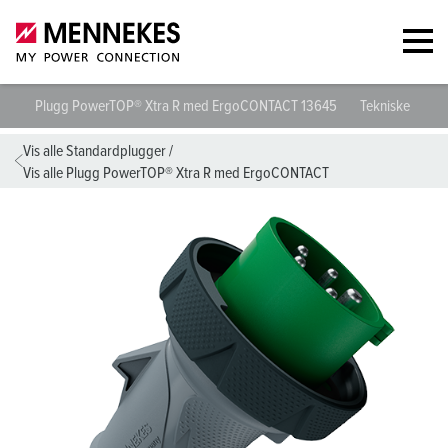
Plugg PowerTOP® Xtra R med ErgoCONTACT 13645
Tekniske spesif
Vis alle Standardplugger
/
Vis alle Plugg PowerTOP® Xtra R med ErgoCONTACT