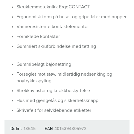
Skruklemmeteknikk ErgoCONTACT
Ergonomisk form på huset og gripeflater med nupper
Varmeresistente kontaktelementer
Forniklede kontakter
Gummiert skruforbindelse med tetting
Gummibelagt bajonettring
Forseglet mot støv, midlertidig nedsenking og
høytrykksspyling
Strekkavlaster og knekkbeskyttelse
Hus med gjengelås og sikkerhetsknapp
Skrivefelt for selvklebende etiketter
Delnr.
13645
EAN
4015394305972