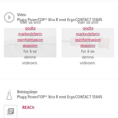
Video
Plugg PowerTOP® Xtra R med ErgoCONTACT 13645
Vær så snill
Vær så snill
godta
godta
markedsførin
markedsførin
gsinformasjon
gsinformasjon
skapsler
skapsler
for å se
for å se
denne
denne
videoen.
videoen.
Retningslinjer
Plugg PowerTOP® Xtra R med ErgoCONTACT 13645
REACh