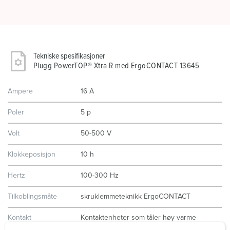
Tekniske spesifikasjoner
Plugg PowerTOP® Xtra R med ErgoCONTACT 13645
Ampere
16 A
Poler
5 p
Volt
50-500 V
Klokkeposisjon
10 h
Hertz
100-300 Hz
Tilkoblingsmåte
skruklemmeteknikk ErgoCONTACT
Kontakt
Kontaktenheter som tåler høy varme
forniklede kontakter