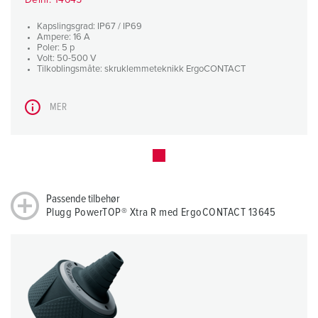
Delnr. 14645
Kapslingsgrad: IP67 / IP69
Ampere: 16 A
Poler: 5 p
Volt: 50-500 V
Tilkoblingsmåte: skruklemmeteknikk ErgoCONTACT
MER
Passende tilbehør
Plugg PowerTOP® Xtra R med ErgoCONTACT 13645