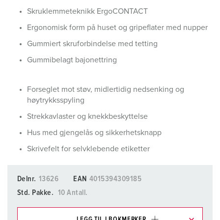
Skruklemmeteknikk ErgoCONTACT
Ergonomisk form på huset og gripeflater med nupper
Gummiert skruforbindelse med tetting
Gummibelagt bajonettring
Forseglet mot støv, midlertidig nedsenking og
høytrykksspyling
Strekkavlaster og knekkbeskyttelse
Hus med gjengelås og sikkerhetsknapp
Skrivefelt for selvklebende etiketter
Delnr.
13626
EAN
4015394309185
Std. Pakke.
10 Antall.
LEGG TIL I BOKMERKER