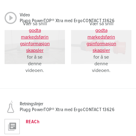
Video
Plugg PowerTOP® Xtra med ErgoCONTACT 13626
Vær så snill
Vær så snill
godta
godta
markedsførin
markedsførin
gsinformasjon
gsinformasjon
skapsler
skapsler
for å se
for å se
denne
denne
videoen.
videoen.
Retningslinjer
Plugg PowerTOP® Xtra med ErgoCONTACT 13626
REACh