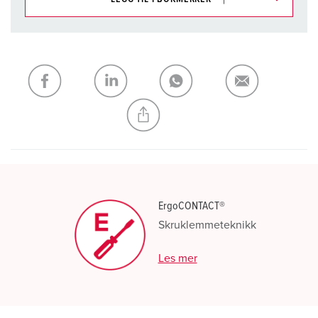
Du kan administrere produktene våre i ulike lister i
handleliste-/handlekurvområdet.
Min liste
(0)
LEGG TIL
OPPRETT EN NY LISTE
ErgoCONTACT®
Skruklemmeteknikk
Les mer