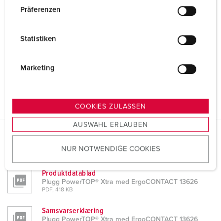
w
Präferenzen
i
l
Statistiken
l
i
g
Marketing
u
n
g
COOKIES ZULASSEN
s
AUSWAHL ERLAUBEN
a
u
Datablad og nedlastinger
NUR NOTWENDIGE COOKIES
s
Plugg PowerTOP® Xtra med ErgoCONTACT 13626
w
Produktdatablad
a
Plugg PowerTOP® Xtra med ErgoCONTACT 13626
h
PDF, 418 KB
l
Samsvarserklæring
Plugg PowerTOP® Xtra med ErgoCONTACT 13626