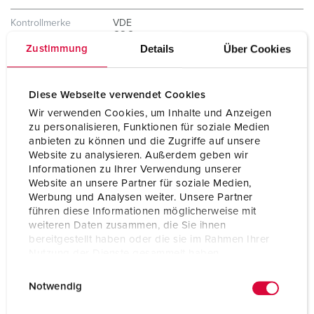
Kontrollmerke
VDE
CQC
Details
Über Cookies
Zustimmung
Diese Webseite verwendet Cookies
Wir verwenden Cookies, um Inhalte und Anzeigen
zu personalisieren, Funktionen für soziale Medien
anbieten zu können und die Zugriffe auf unsere
Website zu analysieren. Außerdem geben wir
Informationen zu Ihrer Verwendung unserer
Website an unsere Partner für soziale Medien,
Werbung und Analysen weiter. Unsere Partner
führen diese Informationen möglicherweise mit
weiteren Daten zusammen, die Sie ihnen
bereitgestellt haben oder die sie im Rahmen Ihrer
Nutzung der Dienste gesammelt haben.
E
Datenschutzerklärung
Impressum
Notwendig
i
n