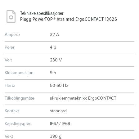
Tekniske spesifikasjoner
Plugg PowerTOP® Xtra med ErgoCONTACT 13626
Ampere
32 A
Poler
4 p
Volt
230 V
Klokkeposisjon
9 h
Hertz
50-60 Hz
Tilkoblingsmåte
skruklemmeteknikk ErgoCONTACT
Kontakt
standard
Kapslingsgrad
IP67 / IP69
Vekt
390 g