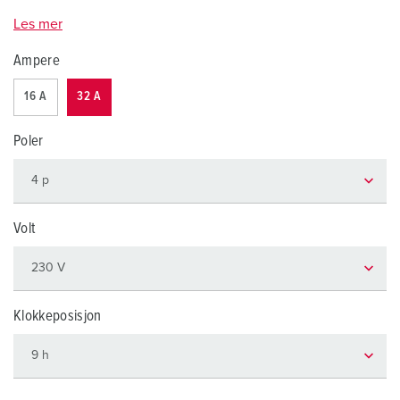
Les mer
Ampere
16 A
32 A
Poler
Volt
Klokkeposisjon