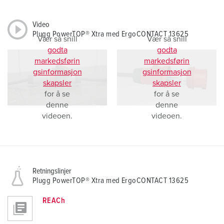
Video
Plugg PowerTOP® Xtra med ErgoCONTACT 13625
Vær så snill
Vær så snill
godta
godta
markedsførin
markedsførin
gsinformasjon
gsinformasjon
skapsler
skapsler
for å se
for å se
denne
denne
videoen.
videoen.
Retningslinjer
Plugg PowerTOP® Xtra med ErgoCONTACT 13625
REACh