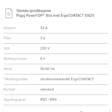
Tekniske spesifikasjoner
Plugg PowerTOP® Xtra med ErgoCONTACT 13625
Ampere
32 A
Poler
3 p
Volt
230 V
Klokkeposisjon
6 h
Hertz
50-60 Hz
Tilkoblingsmåte
skruklemmeteknikk ErgoCONTACT
Kontakt
standard
Kapslingsgrad
IP67 / IP69
Vekt
360 g