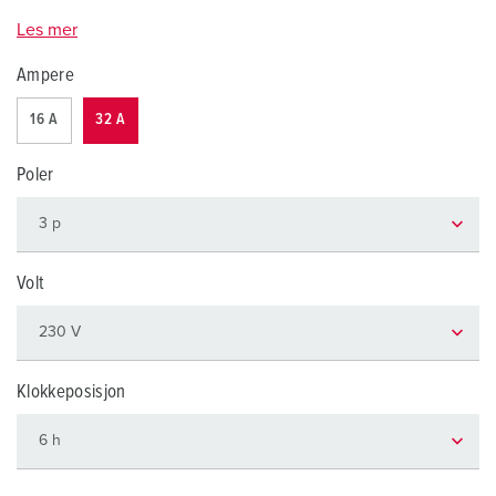
Les mer
Ampere
16 A
32 A
Poler
Volt
Klokkeposisjon