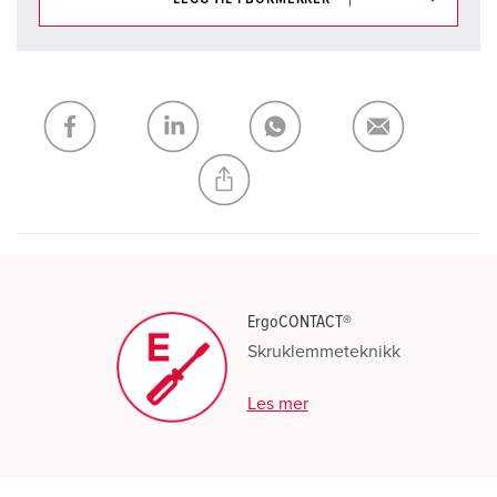
Du kan administrere produktene våre i ulike lister i
handleliste-/handlekurvområdet.
Min liste
(0)
LEGG TIL
OPPRETT EN NY LISTE
ErgoCONTACT®
Skruklemmeteknikk
Les mer