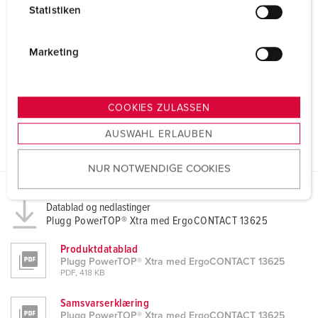
l
Statistiken
l
i
g
Marketing
u
n
g
COOKIES ZULASSEN
s
AUSWAHL ERLAUBEN
a
u
NUR NOTWENDIGE COOKIES
s
w
a
Datablad og nedlastinger
Plugg PowerTOP® Xtra med ErgoCONTACT 13625
h
l
Produktdatablad
Plugg PowerTOP® Xtra med ErgoCONTACT 13625
PDF, 418 KB
Samsvarserklæring
Plugg PowerTOP® Xtra med ErgoCONTACT 13625