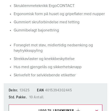
Skruklemmeteknikk ErgoCONTACT
Ergonomisk form på huset og gripeflater med nupper
Gummiert skruforbindelse med tetting
Gummibelagt bajonettring
Forseglet mot støv, midlertidig nedsenking og
høytrykksspyling
Strekkavlaster og knekkbeskyttelse
Hus med gjengelås og sikkerhetsknapp
Skrivefelt for selvklebende etiketter
Delnr.
13625
EAN
4015394302445
Std. Pakke.
10 Antall.
LEGG TIL I BOKMERKER