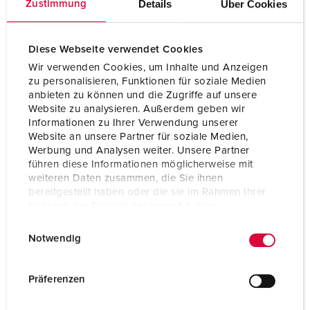
Details
Über Cookies
Zustimmung
Kontrollmerke
VDE
CQC
Diese Webseite verwendet Cookies
Wir verwenden Cookies, um Inhalte und Anzeigen
zu personalisieren, Funktionen für soziale Medien
anbieten zu können und die Zugriffe auf unsere
Website zu analysieren. Außerdem geben wir
Informationen zu Ihrer Verwendung unserer
Website an unsere Partner für soziale Medien,
Werbung und Analysen weiter. Unsere Partner
führen diese Informationen möglicherweise mit
weiteren Daten zusammen, die Sie ihnen
bereitgestellt haben oder die sie im Rahmen Ihrer
Nutzung der Dienste gesammelt haben.
E
Datenschutzerklärung
Impressum
Notwendig
i
n
w
Präferenzen
i