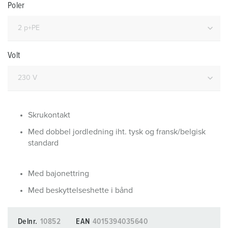
Poler
Volt
Skrukontakt
Med dobbel jordledning iht. tysk og fransk/belgisk
standard
Med bajonettring
Med beskyttelseshette i bånd
Delnr.
10852
EAN
4015394035640