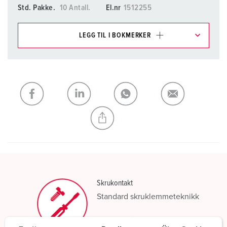
Std. Pakke.
10 Antall.
El.nr
1512255
LEGG TIL I BOKMERKER
Du kan administrere produktene våre i ulike lister i
handleliste-/handlekurvområdet.
Min liste
(0)
LEGG TIL
OPPRETT EN NY LISTE
Skrukontakt
Standard skruklemmeteknikk
Les mer