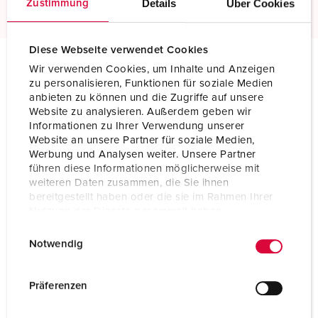
Details
Über Cookies
Zustimmung
Diese Webseite verwendet Cookies
Wir verwenden Cookies, um Inhalte und Anzeigen
Tekniske spesifikasjoner
zu personalisieren, Funktionen für soziale Medien
Plugg for fastmontering SCHUKO® 10852
anbieten zu können und die Zugriffe auf unsere
Website zu analysieren. Außerdem geben wir
Informationen zu Ihrer Verwendung unserer
Ampere
16 A
Website an unsere Partner für soziale Medien,
Werbung und Analysen weiter. Unsere Partner
Poler
2 p+PE
führen diese Informationen möglicherweise mit
weiteren Daten zusammen, die Sie ihnen
Volt
230 V
bereitgestellt haben oder die sie im Rahmen Ihrer
Nutzung der Dienste gesammelt haben.
Tilkoblingsmåte
skrukontakt
E
Datenschutzerklärung
Impressum
Notwendig
Kontakt
standard
i
n
Kapslingsgrad
IP68
w
Präferenzen
i
Berøringsbeskyttelse
Nei
l