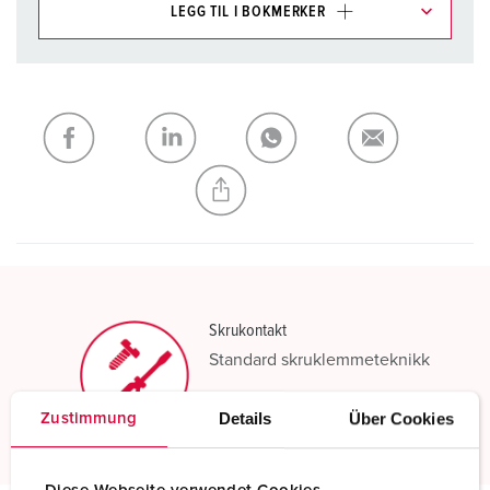
LEGG TIL I BOKMERKER
Du kan administrere produktene våre i ulike lister i
handleliste-/handlekurvområdet.
Min liste
(0)
LEGG TIL
OPPRETT EN NY LISTE
Skrukontakt
Standard skruklemmeteknikk
Les mer
Details
Über Cookies
Zustimmung