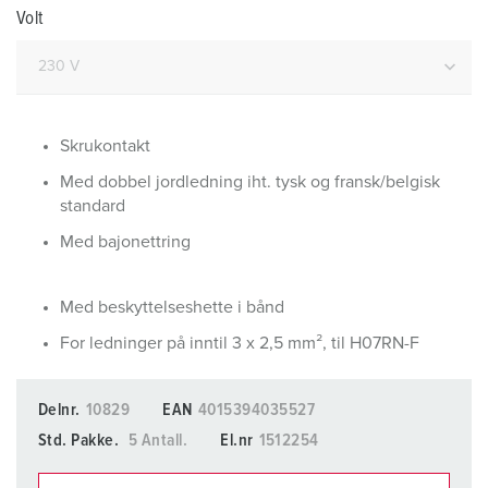
Volt
Skrukontakt
Med dobbel jordledning iht. tysk og fransk/belgisk
standard
Med bajonettring
Med beskyttelseshette i bånd
For ledninger på inntil 3 x 2,5 mm², til H07RN-F
Delnr.
10829
EAN
4015394035527
Std. Pakke.
5 Antall.
El.nr
1512254