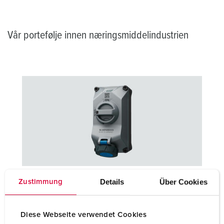
Vår portefølje innen næringsmiddelindustrien
Kontakter og uttak for næringsmiddelindustrien
Details
Über Cookies
Zustimmung
MENNEKES tilbyr veggkontakter, plugger og
skjøtekontakter med fremragende produktegenskaper som
Diese Webseite verwendet Cookies
kjemikaliebestandighet, kapslingsklasse IP67 / IP69 og