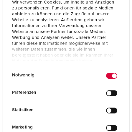
Wir verwenden Cookies, um Inhalte und Anzeigen
beskyttelse mot smussog avleiringer.
zu personalisieren, Funktionen für soziale Medien
anbieten zu können und die Zugriffe auf unsere
PORTEFØLJE AV KONTAKTER OG UTTAK
Website zu analysieren. Außerdem geben wir
Informationen zu Ihrer Verwendung unserer
Website an unsere Partner für soziale Medien,
Werbung und Analysen weiter. Unsere Partner
Er du på utkikk etter produktløsninger for
führen diese Informationen möglicherweise mit
weiteren Daten zusammen, die Sie ihnen
drikkevareproduksjon?
bereitgestellt haben oder die sie im Rahmen Ihrer
Nutzung der Dienste gesammelt haben.
E
Datenschutzerklärung
Impressum
Notwendig
i
n
w
Präferenzen
i
l
Statistiken
l
i
g
Marketing