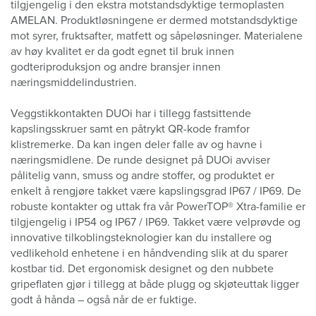
tilgjengelig i den ekstra motstandsdyktige termoplasten
AMELAN. Produktløsningene er dermed motstandsdyktige
mot syrer, fruktsafter, matfett og såpeløsninger. Materialene
av høy kvalitet er da godt egnet til bruk innen
godteriproduksjon og andre bransjer innen
næringsmiddelindustrien.
Veggstikkontakten DUOi har i tillegg fastsittende
kapslingsskruer samt en påtrykt QR-kode framfor
klistremerke. Da kan ingen deler falle av og havne i
næringsmidlene. De runde designet på DUOi avviser
pålitelig vann, smuss og andre stoffer, og produktet er
enkelt å rengjøre takket være kapslingsgrad IP67 / IP69. De
robuste kontakter og uttak fra vår PowerTOP® Xtra-familie er
tilgjengelig i IP54 og IP67 / IP69. Takket være velprøvde og
innovative tilkoblingsteknologier kan du installere og
vedlikehold enhetene i en håndvending slik at du sparer
kostbar tid. Det ergonomisk designet og den nubbete
gripeflaten gjør i tillegg at både plugg og skjøteuttak ligger
godt å hånda – også når de er fuktige.