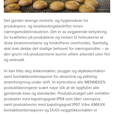
Det gjelder strenge renhets- og hygienekrav for
produksjons- og bearbeidingsbedrifter innen
næringsmiddelindustrien. Det er av avgjørende betydning
for kvaliteten på produktene og helsen til forbrukerne at
disse bestemmelsene og forskriftene overholdes. Samtidig
skal man dekke det stadige behovet for næringsmidler – av
den grunn må produsentene kunne utføre arbeidet uten feil
og avbrudd.
Vi kan tilby deg stikkontakter, plugger og skjøtekontakter
samt kontaktkombinasjoner for desentral og pålitelig
strømforsyning under drift. Vi kontrollere alle MENNEKES-
produktløsningene svært nøye slik at de oppfyller alle
gjeldende krav og standarder. Produktutvalget vårt omfatter
produkter med kapslingsgrad IP54 som tåler vannsprut,
samt produktserier med kapslingsgrad IP67. Våre AMAXX-
kontaktkombinasjoner og DUOi-veggstikkontakter er