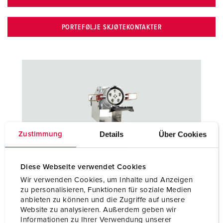
PORTEFØLJE SKJØTEKONTAKTER
Details
Über Cookies
Zustimmung
Kontakter og uttak 160 A - 600 A
Diese Webseite verwendet Cookies
Våre spesielle kontakter og uttak for høystrøm gir løsninger
Wir verwenden Cookies, um Inhalte und Anzeigen
zu personalisieren, Funktionen für soziale Medien
for opptil 600 A. Ta en titt på porteføljen vår:
anbieten zu können und die Zugriffe auf unsere
Website zu analysieren. Außerdem geben wir
KONTAKTER OG UTTAK 160 A - 600 A
Informationen zu Ihrer Verwendung unserer