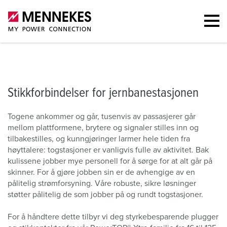
Stikkforbindelser for jernbanestasjonen
Kontakt
Stikkforbindelser for jernbanestasjonen
Togene ankommer og går, tusenvis av passasjerer går
mellom plattformene, brytere og signaler stilles inn og
tilbakestilles, og kunngjøringer larmer hele tiden fra
høyttalere: togstasjoner er vanligvis fulle av aktivitet. Bak
kulissene jobber mye personell for å sørge for at alt går på
skinner. For å gjøre jobben sin er de avhengige av en
pålitelig strømforsyning. Våre robuste, sikre løsninger
støtter pålitelig de som jobber på og rundt togstasjoner.
For å håndtere dette tilbyr vi deg styrkebesparende plugger