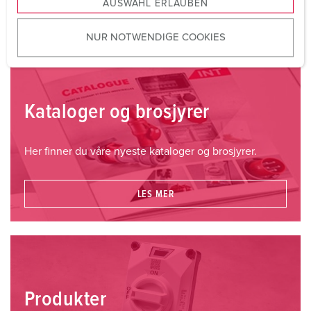
KONTAKTPERSON PÅ STEDET
AUSWAHL ERLAUBEN
a
u
NUR NOTWENDIGE COOKIES
s
w
a
h
l
Kataloger og brosjyrer
Her finner du våre nyeste kataloger og brosjyrer.
LES MER
Produkter