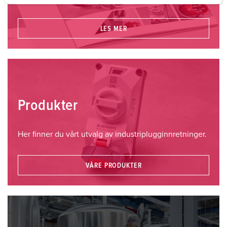
a
h
LES MER
l
Produkter
Her finner du vårt utvalg av industriplugginnretninger.
VÅRE PRODUKTER