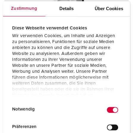
Details
Über Cookies
Zustimmung
Diese Webseite verwendet Cookies
Wir verwenden Cookies, um Inhalte und Anzeigen
zu personalisieren, Funktionen für soziale Medien
anbieten zu können und die Zugriffe auf unsere
Website zu analysieren. Außerdem geben wir
Informationen zu Ihrer Verwendung unserer
Website an unsere Partner für soziale Medien,
Werbung und Analysen weiter. Unsere Partner
führen diese Informationen möglicherweise mit
weiteren Daten zusammen, die Sie ihnen
bereitgestellt haben oder die sie im Rahmen Ihrer
Delnr. 5711406H
Nutzung der Dienste gesammelt haben.
El.nr: 1517849
E
Datenschutzerklärung
Impressum
Kapslingsgrad
IP44
Notwendig
i
Ampere
16 A
n
w
Präferenzen
Poler
4 p
i