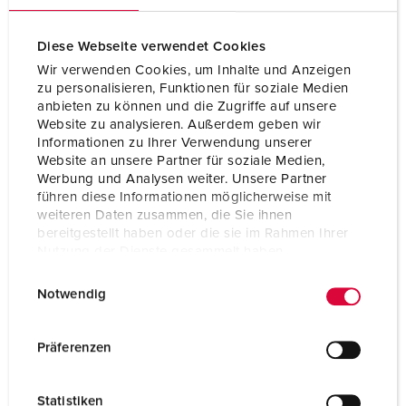
Volt
600 - 690 V
Tilkoblingsmåte
skrukontakt
Diese Webseite verwendet Cookies
Wir verwenden Cookies, um Inhalte und Anzeigen
Kontakt
Kontaktenheter som
zu personalisieren, Funktionen für soziale Medien
tåler høy varme
anbieten zu können und die Zugriffe auf unsere
Website zu analysieren. Außerdem geben wir
Kontakt
X-CONTACT
Informationen zu Ihrer Verwendung unserer
Website an unsere Partner für soziale Medien,
Werbung und Analysen weiter. Unsere Partner
NAAR HET PRODUCT
führen diese Informationen möglicherweise mit
weiteren Daten zusammen, die Sie ihnen
bereitgestellt haben oder die sie im Rahmen Ihrer
Nutzung der Dienste gesammelt haben.
E
Datenschutzerklärung
Impressum
Notwendig
i
n
w
Präferenzen
i
l
Statistiken