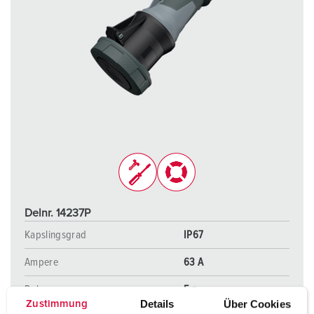
Delnr. 14237P
Kapslingsgrad
IP67
Ampere
63 A
Poler
5 p
Details
Über Cookies
Zustimmung