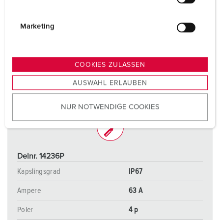
l
i
g
Marketing
u
n
g
COOKIES ZULASSEN
s
AUSWAHL ERLAUBEN
a
u
NUR NOTWENDIGE COOKIES
s
w
a
h
l
Delnr. 14236P
Kapslingsgrad
IP67
Ampere
63 A
Poler
4 p