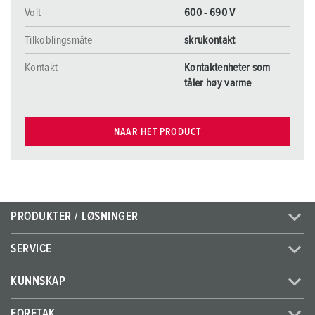
Volt
600 - 690 V
Tilkoblingsmåte
skrukontakt
Kontakt
Kontaktenheter som
tåler høy varme
NAAR HET PRODUCT
PRODUKTER / LØSNINGER
SERVICE
KUNNSKAP
FORETAK