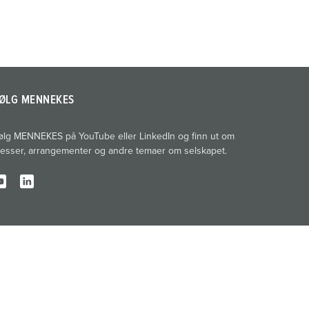
ØLG MENNEKES
ølg MENNEKES på YouTube eller LinkedIn og finn ut om
esser, arrangementer og andre temaer om selskapet.
Impressum
Personvern
Vilkår og betingelser