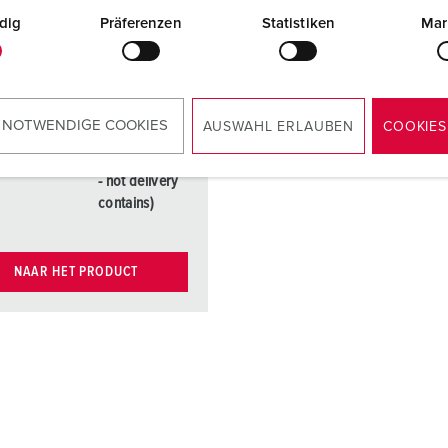
type E-DAT
dig
Präferenzen
Statistiken
Mar
module, port,
cat.6, brand:
BTR (part no.
41455) or
OpDAT
 NOTWENDIGE COOKIES
AUSWAHL ERLAUBEN
COOKIES
module LC or
ST (brand BTR
- not delivery
contains)
NAAR HET PRODUCT