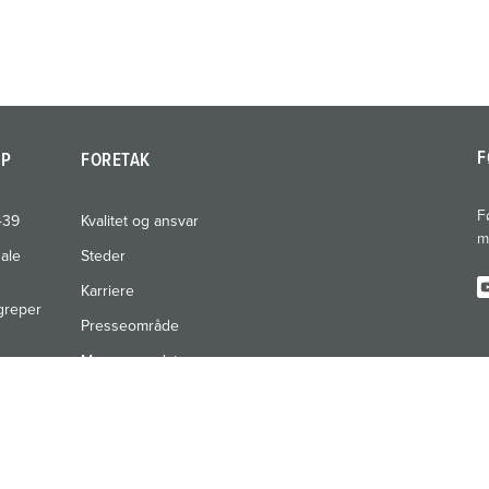
F
AP
FORETAK
F
439
Kvalitet og ansvar
m
nale
Steder
Karriere
greper
Presseområde
Messer og datoer