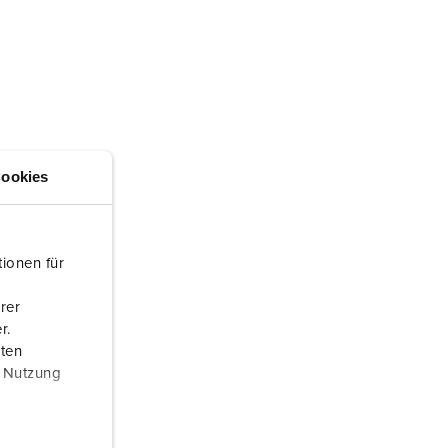
rannvern og beredskap
or kjølecontainere
amping
M iht. tysk militær standard
ookies
rrangementsteknikk
ionen für
rer
r.
aten
r Nutzung