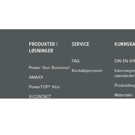
l
PRODUKTER /
SERVICE
KUNNSK
LØSNINGER
FAQ
DIN EN 61
Power Your Business!
Kontaktpersoner
Internasjo
standarder
AMAXX
Produktbe
PowerTOP® Xtra
Materialer
X-CONTACT
Training
© MENNEKES 2026
Alle rettigheter forbeholdt