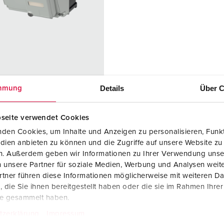
Internasjonale standarder for stikkforbindelser
B
Data-/nettverksteknikk
F
Produkter med utvidede utførelser og tilleggsprodukter
C
Tilbehør
T
r. 25104
Details
Über C
mmung
A
: 1578744
teriale
kunststoff
seite verwendet Cookies
ingsgrad
IP 44
den Cookies, um Inhalte und Anzeigen zu personalisieren, Funkt
dien anbieten zu können und die Zugriffe auf unsere Website zu
erksuttak
1 Cepex data
en. Außerdem geben wir Informationen zu Ihrer Verwendung unse
port socket
 unsere Partner für soziale Medien, Werbung und Analysen weite
prepared for
tner führen diese Informationen möglicherweise mit weiteren D
2 RJ45
die Sie ihnen bereitgestellt haben oder die sie im Rahmen Ihre
connection
te gesammelt haben.
module
tzerklärung
Impressum
couplings,