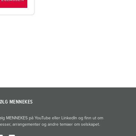
ØLG MENNEKES
ølg MENNEKES på YouTube eller LinkedIn og finn ut om
esser, arrangementer og andre temaer om selskapet.