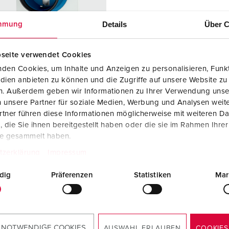
Internasjonale standarder for stikkforbindelser
B
Details
Über C
mmung
Data-/nettverksteknikk
F
Produkter med utvidede utførelser og tilleggsprodukter
C
seite verwendet Cookies
den Cookies, um Inhalte und Anzeigen zu personalisieren, Funkt
Tilbehør
T
dien anbieten zu können und die Zugriffe auf unsere Website zu
. 11331F
en. Außerdem geben wir Informationen zu Ihrer Verwendung unse
A
ingsgrad
IP54
 unsere Partner für soziale Medien, Werbung und Analysen weite
tner führen diese Informationen möglicherweise mit weiteren D
re
16 A
die Sie ihnen bereitgestellt haben oder die sie im Rahmen Ihre
te gesammelt haben.
2 p+PE
tzerklärung
Impressum
230 V
dig
Präferenzen
Statistiken
Mar
blingsmåte
skrukontakt
kt
standard
 NOTWENDIGE COOKIES
AUSWAHL ERLAUBEN
COOKIES