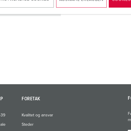
NAAR HET PRODUCT
F
AP
FORETAK
F
439
Kvalitet og ansvar
m
nale
Steder