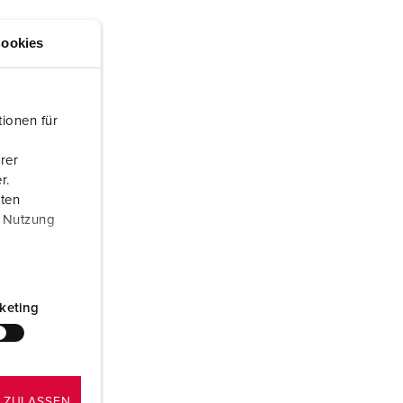
rannvern og beredskap
ookies
or kjølecontainere
amping
ionen für
M iht. tysk militær standard
rer
rrangementsteknikk
r.
aten
r Nutzung
keting
 ZULASSEN