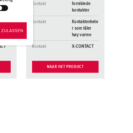
de
Kontakt
forniklede
r
kontakter
enhete
Kontakt
Kontaktenhete
er
r som tåler
 ZULASSEN
me
høy varme
ACT
Kontakt
X-CONTACT
NAAR HET PRODUCT