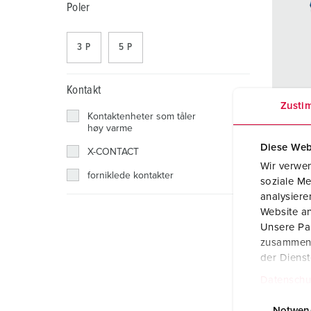
AMAXX
Gruvedrift
Ekstra lav spenning
Steder
Poler
X-CONTACT
Jernbane og trafikk
3 P
5 P
Verft
Kontakt
Messer og utstillinger
Zusti
Delnr
Kontaktenheter som tåler
Industriell bruk
høy varme
Kapsl
Diese Web
X-CONTACT
Ampe
Wir verwen
forniklede kontakter
soziale Me
Poler
analysier
Website an
Volt
Unsere Par
zusammen, 
Tilko
der Diens
Datenschu
E
Notwen