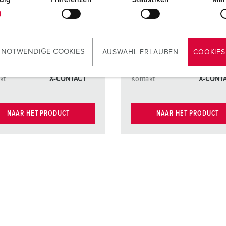
kt
forniklede
Kontakt
fornikle
kontakter
kontakte
kt
Kontaktenhete
Kontakt
Kontakt
r som tåler
r som tål
 NOTWENDIGE COOKIES
AUSWAHL ERLAUBEN
COOKIES
høy varme
høy var
kt
X-CONTACT
Kontakt
X-CONT
NAAR HET PRODUCT
NAAR HET PRODUCT