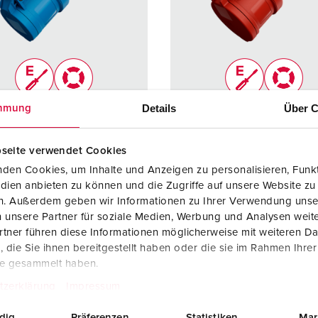
Internasjonale standarder for stikkforbindelser
B
Data-/nettverksteknikk
F
Produkter med utvidede utførelser og tilleggsprodukter
C
Tilbehør
T
Details
Über C
mmung
. 14351
Delnr. 14363
A
ingsgrad
IP54
Kapslingsgrad
IP54
seite verwendet Cookies
re
16 A
Ampere
16 A
den Cookies, um Inhalte und Anzeigen zu personalisieren, Funkt
dien anbieten zu können und die Zugriffe auf unsere Website zu
3 p
Poler
5 p
en. Außerdem geben wir Informationen zu Ihrer Verwendung unse
 unsere Partner für soziale Medien, Werbung und Analysen weite
230 V
Volt
400 V
tner führen diese Informationen möglicherweise mit weiteren D
die Sie ihnen bereitgestellt haben oder die sie im Rahmen Ihre
blingsmåte
skruklemmete
Tilkoblingsmåte
skrukle
te gesammelt haben.
knikk
knikk
ErgoCONTAC
ErgoCO
tzerklärung
Impressum
T
T
dig
Präferenzen
Statistiken
Mar